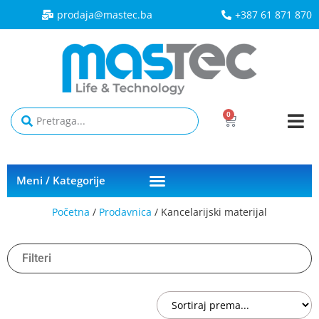
prodaja@mastec.ba​
+387 61 871 870
0
Meni / Kategorije
Početna
/
Prodavnica
/ Kancelarijski materijal
Filteri