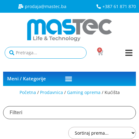
prodaja@mastec.ba​
+387 61 871 870
0
Meni / Kategorije
Početna
/
Prodavnica
/
Gaming oprema
/ Kućišta
Filteri