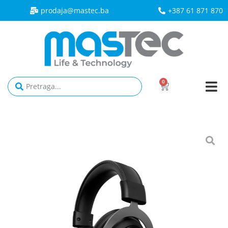
prodaja@mastec.ba​
+387 61 871 870
0