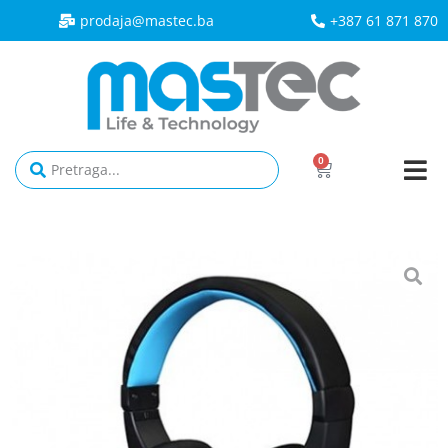
prodaja@mastec.ba​
+387 61 871 870
0