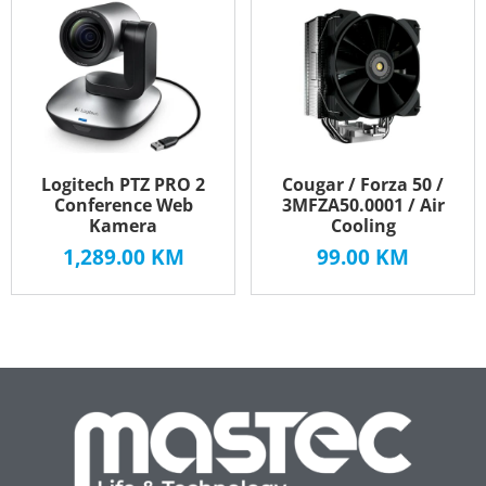
Logitech PTZ PRO 2
Cougar / Forza 50 /
Conference Web
3MFZA50.0001 / Air
Kamera
Cooling
1,289.00
KM
99.00
KM