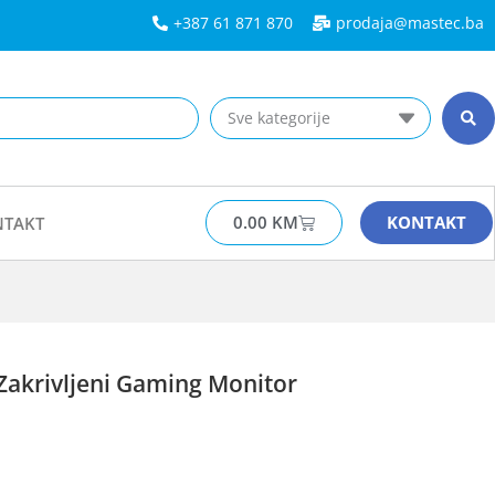
+387 61 871 870
prodaja@mastec.ba​
Sve kategorije
0.00
KM
KONTAKT
TAKT
akrivljeni Gaming Monitor