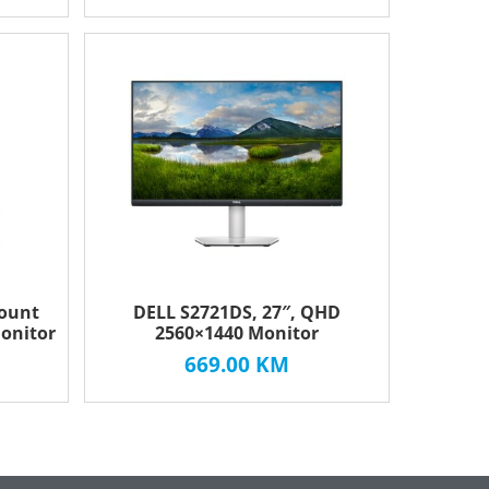
Mount
DELL S2721DS, 27″, QHD
onitor
2560×1440 Monitor
669.00
KM