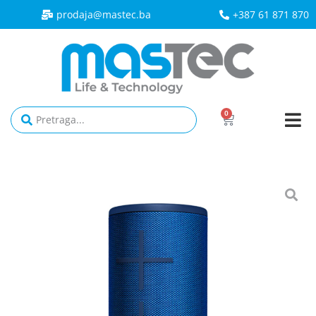
prodaja@mastec.ba​
+387 61 871 870
0